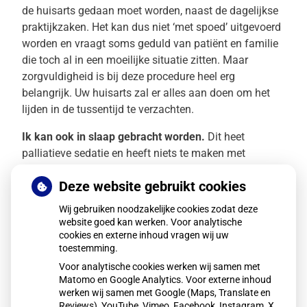
de huisarts gedaan moet worden, naast de dagelijkse
praktijkzaken. Het kan dus niet ‘met spoed’ uitgevoerd
worden en vraagt soms geduld van patiënt en familie
die toch al in een moeilijke situatie zitten. Maar
zorgvuldigheid is bij deze procedure heel erg
belangrijk. Uw huisarts zal er alles aan doen om het
lijden in de tussentijd te verzachten.
Ik kan ook in slaap gebracht worden.
Dit heet
palliatieve sedatie en heeft niets te maken met
euthanasie, het zijn twee verschillende dingen. Bij
Deze website gebruikt cookies
euthanasie wordt het leven actief beëindigd door de
arts. Palliatieve sedatie heeft als doel om in een
Wij gebruiken noodzakelijke cookies zodat deze
natuurlijk stervensproces, ondraaglijke symptomen te
website goed kan werken. Voor analytische
verlichten. Het in slaap brengen van de patiënt is
cookies en externe inhoud vragen wij uw
toestemming.
alleen mogelijk bij een korte levensverwachting (1-2
Voor analytische cookies werken wij samen met
weken) en als er ondraaglijke symptomen zijn die niet
Matomo en Google Analytics. Voor externe inhoud
op een andere manier te behandelen zijn. Palliatieve
werken wij samen met Google (Maps, Translate en
sedatie verkort het leven niet.
Reviews), YouTube, Vimeo, Facebook, Instagram, X