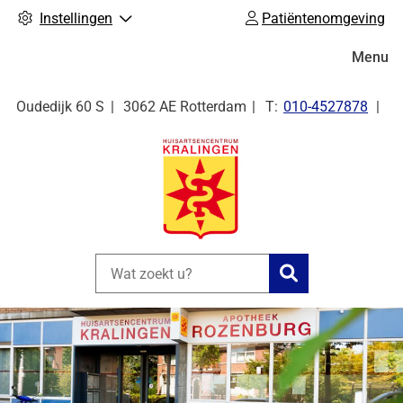
Instellingen
Patiëntenomgeving
Hoofdm
Menu
Tel:
Oudedijk
60 S
3062 AE
Rotterdam
010-4527878
Zoeken