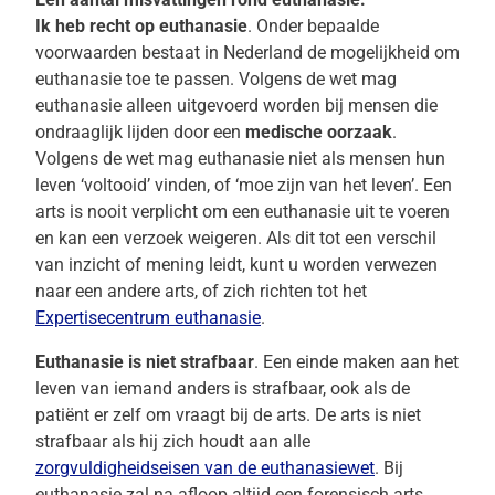
Ik heb recht op euthanasie
. Onder bepaalde
voorwaarden bestaat in Nederland de mogelijkheid om
euthanasie toe te passen. Volgens de wet mag
euthanasie alleen uitgevoerd worden bij mensen die
ondraaglijk lijden door een
medische oorzaak
.
Volgens de wet mag euthanasie niet als mensen hun
leven ‘voltooid’ vinden, of ‘moe zijn van het leven’. Een
arts is nooit verplicht om een euthanasie uit te voeren
en kan een verzoek weigeren. Als dit tot een verschil
van inzicht of mening leidt, kunt u worden verwezen
naar een andere arts, of zich richten tot het
Expertisecentrum euthanasie
.
Euthanasie is niet strafbaar
. Een einde maken aan het
leven van iemand anders is strafbaar, ook als de
patiënt er zelf om vraagt bij de arts. De arts is niet
strafbaar als hij zich houdt aan alle
zorgvuldigheidseisen van de euthanasiewet
. Bij
euthanasie zal na afloop altijd een forensisch arts