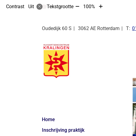
Tekst
Tekst
Contrast
Tekstgrootte
100%
Uit
verkleinen
vergroten
met
met
10%
10%
Te
Oudedijk
60 S
3062 AE
Rotterdam
0
Hoofdmenu
Home
Inschrijving praktijk