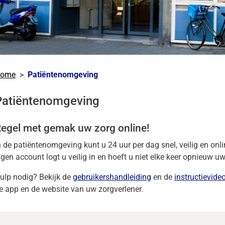
kinformatie
ome
Patiëntenomgeving
nu
Patiëntenomgeving
egel met gemak uw zorg online!
n de patiëntenomgeving kunt u 24 uur per dag snel, veilig en on
igen account logt u veilig in en hoeft u niet elke keer opnieuw u
ulp nodig? Bekijk de
gebruikershandleiding
en de
instructievideo
e app en de website van uw zorgverlener.
s
nu