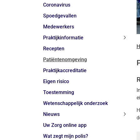
Coronavirus
Spoedgevallen
Medewerkers
Praktijkinformatie
Praktij
H
Recepten
subme
Patiëntenomgeving
Praktijkaccreditatie
R
Eigen risico
I
Toestemming
e
Wetenschappelijk onderzoek
H
Nieuws
d
Nieuw
Uw Zorg online app
subme
Wat zegt mijn polis?