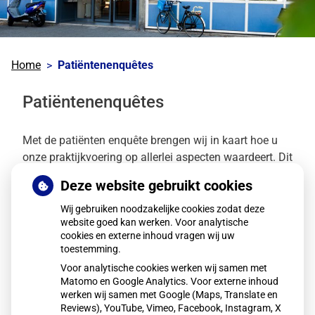
Home
Patiëntenenquêtes
Patiëntenenquêtes
Met de patiënten enquête brengen wij in kaart hoe u
onze praktijkvoering op allerlei aspecten waardeert. Dit
helpt ons te analyseren waar u tevreden over bent, en
Deze website gebruikt cookies
op welke punten wij als praktijk ons verder/ beter
kunnen ontwikkelen om aan de patiëntverwachtingen
Wij gebruiken noodzakelijke cookies zodat deze
website goed kan werken. Voor analytische
te voldoen.
cookies en externe inhoud vragen wij uw
toestemming.
T. J. Schenk
Voor analytische cookies werken wij samen met
L. Platenkamp
Matomo en Google Analytics. Voor externe inhoud
werken wij samen met Google (Maps, Translate en
A. Raghoenath
Reviews), YouTube, Vimeo, Facebook, Instagram, X