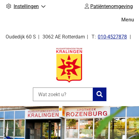
Instellingen
Patiëntenomgeving
Hoofdm
Menu
Tel:
Oudedijk
60 S
3062 AE
Rotterdam
010-4527878
Zoeken