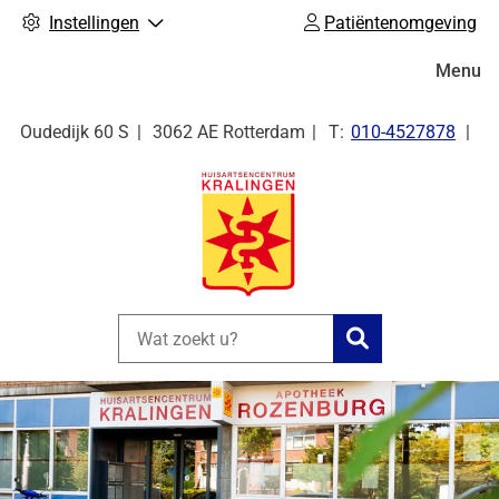
Instellingen
Patiëntenomgeving
Hoofdm
Menu
Tel:
Oudedijk
60 S
3062 AE
Rotterdam
010-4527878
Zoeken