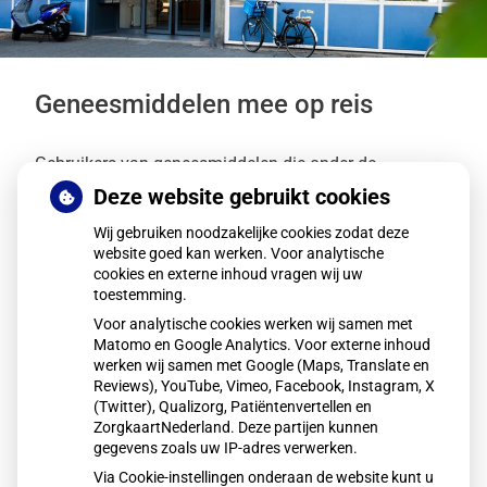
Geneesmiddelen mee op reis
Gebruikers van geneesmiddelen die onder de
opiumwet vallen kunnen deze niet zomaar meenemen
Deze website gebruikt cookies
naar het buitenland. Hiervoor is een verklaring nodig.
Wij gebruiken noodzakelijke cookies zodat deze
website goed kan werken. Voor analytische
Wat zijn de opiumwetsmiddelen
cookies en externe inhoud vragen wij uw
toestemming.
Voor analytische cookies werken wij samen met
Welke verklaring is nodig
Matomo en Google Analytics. Voor externe inhoud
werken wij samen met Google (Maps, Translate en
Reviews), YouTube, Vimeo, Facebook, Instagram, X
(Twitter), Qualizorg, Patiëntenvertellen en
Waarom is een verklaring nodig
ZorgkaartNederland. Deze partijen kunnen
gegevens zoals uw IP-adres verwerken.
Bron:
HetCAK.nl
Via Cookie-instellingen onderaan de website kunt u