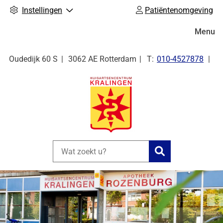
Instellingen
Patiëntenomgeving
Hoofdm
Menu
Tel:
Oudedijk
60 S
3062 AE
Rotterdam
010-4527878
Zoeken