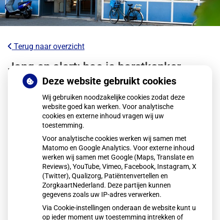
Terug naar overzicht
Jong en alert: hoe je borstkanker
herkent als je verder kijkt dan een
Deze website gebruikt cookies
knobbeltje
Wij gebruiken noodzakelijke cookies zodat deze
website goed kan werken. Voor analytische
cookies en externe inhoud vragen wij uw
Steeds meer jonge vrouwen krijgen borstkanker, terwijl
toestemming.
screening pas vanaf 50 jaar start. Daarom is eigen
Voor analytische cookies werken wij samen met
alertheid cruciaal. Let niet alleen op knobbeltjes, maar ook
Matomo en Google Analytics. Voor externe inhoud
op huid-, vorm- en tepelveranderingen. Volgens KWF
werken wij samen met Google (Maps, Translate en
Kankerbestrijding kan vroege herkenning het verschil
Reviews), YouTube, Vimeo, Facebook, Instagram, X
(Twitter), Qualizorg, Patiëntenvertellen en
maken. Ga bij twijfel altijd naar de huisarts.
ZorgkaartNederland. Deze partijen kunnen
gegevens zoals uw IP-adres verwerken.
Via Cookie-instellingen onderaan de website kunt u
Lees het hele artikel op:
Gez
op ieder moment uw toestemming intrekken of