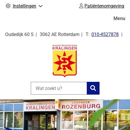
Instellingen
Patiëntenomgeving
Hoofdm
Menu
Tel:
Oudedijk
60 S
3062 AE
Rotterdam
010-4527878
Zoeken