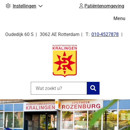
Instellingen
Patiëntenomgeving
Hoofdm
Menu
Tel:
Oudedijk
60 S
3062 AE
Rotterdam
010-4527878
Zoeken