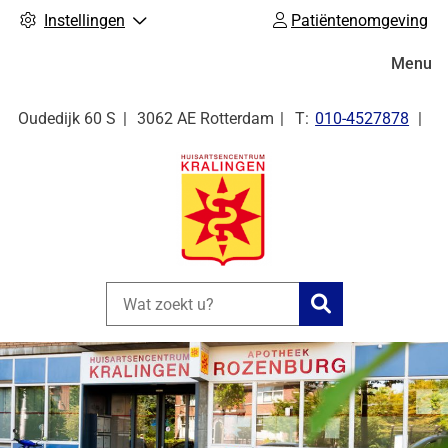
Instellingen
Patiëntenomgeving
Hoofdm
Menu
Tel:
Oudedijk
60 S
3062 AE
Rotterdam
010-4527878
Zoeken